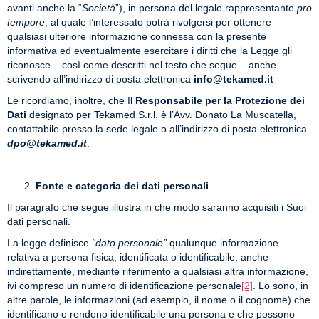
avanti anche la “
Società
”), in persona del legale rappresentante
pro
tempore
, al quale l’interessato potrà rivolgersi per ottenere
qualsiasi ulteriore informazione connessa con la presente
informativa ed eventualmente esercitare i diritti che la Legge gli
riconosce – così come descritti nel testo che segue – anche
scrivendo all’indirizzo di posta elettronica
info@tekamed.it
Le ricordiamo, inoltre, che Il
Responsabile per la Protezione dei
Dati
designato per Tekamed S.r.l. è l’Avv. Donato La Muscatella,
contattabile presso la sede legale o all’indirizzo di posta elettronica
dpo@tekamed.it
.
Fonte e categoria dei dati personali
Il paragrafo che segue illustra in che modo saranno acquisiti i Suoi
dati personali.
La legge definisce
“dato personale”
qualunque informazione
relativa a persona fisica, identificata o identificabile, anche
indirettamente, mediante riferimento a qualsiasi altra informazione,
ivi compreso un numero di identificazione personale
[2]
. Lo sono, in
altre parole, le informazioni (ad esempio, il nome o il cognome) che
identificano o rendono identificabile una persona e che possono