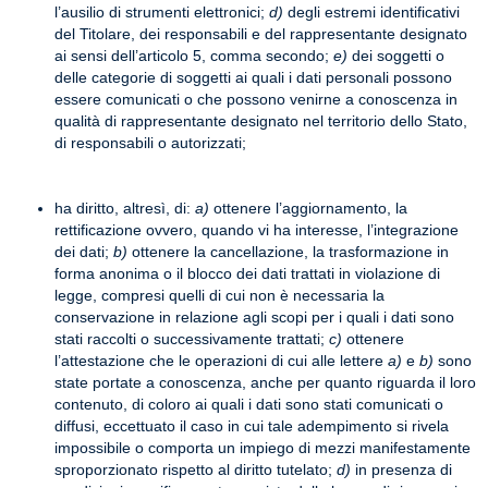
l’ausilio di strumenti elettronici;
d)
degli estremi identificativi
del Titolare, dei responsabili e del rappresentante designato
ai sensi dell’articolo 5, comma secondo;
e)
dei soggetti o
delle categorie di soggetti ai quali i dati personali possono
essere comunicati o che possono venirne a conoscenza in
qualità di rappresentante designato nel territorio dello Stato,
di responsabili o autorizzati;
ha diritto, altresì, di:
a)
ottenere l’aggiornamento, la
rettificazione ovvero, quando vi ha interesse, l’integrazione
dei dati;
b)
ottenere la cancellazione, la trasformazione in
forma anonima o il blocco dei dati trattati in violazione di
legge, compresi quelli di cui non è necessaria la
conservazione in relazione agli scopi per i quali i dati sono
stati raccolti o successivamente trattati;
c)
ottenere
l’attestazione che le operazioni di cui alle lettere
a)
e
b)
sono
state portate a conoscenza, anche per quanto riguarda il loro
contenuto, di coloro ai quali i dati sono stati comunicati o
diffusi, eccettuato il caso in cui tale adempimento si rivela
impossibile o comporta un impiego di mezzi manifestamente
sproporzionato rispetto al diritto tutelato;
d)
in presenza di